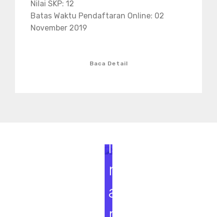
Nilai SKP: 12
Batas Waktu Pendaftaran Online: 02
November 2019
Baca Detail
S
e
m
i
n
a
r