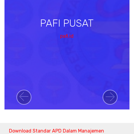
PAFI PUSAT
pafi.id
Previous
Next
Download Standar APD Dalam Manajemen